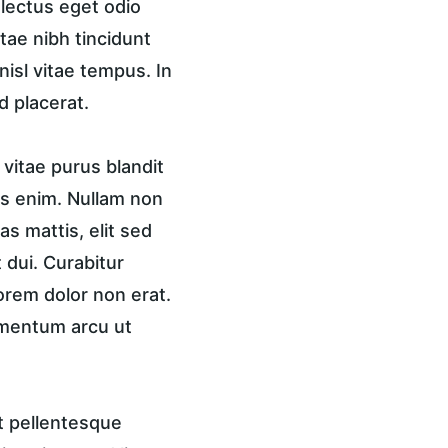
 lectus eget odio 
tae nibh tincidunt 
isl vitae tempus. In 
d placerat.
vitae purus blandit 
is enim. Nullam non 
s mattis, elit sed 
 dui. Curabitur 
lorem dolor non erat. 
ementum arcu ut 
t pellentesque 