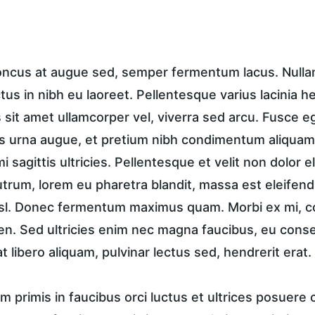
honcus at augue sed, semper fermentum lacus. Nullam 
ctus in nibh eu laoreet. Pellentesque varius lacinia h
sit amet ullamcorper vel, viverra sed arcu. Fusce ege
 urna augue, et pretium nibh condimentum aliquam.
i sagittis ultricies. Pellentesque et velit non dolor
trum, lorem eu pharetra blandit, massa est eleifend
isl. Donec fermentum maximus quam. Morbi ex mi, c
en. Sed ultricies enim nec magna faucibus, eu conse
t libero aliquam, pulvinar lectus sed, hendrerit erat.
 primis in faucibus orci luctus et ultrices posuere c