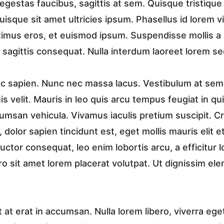
in egestas faucibus, sagittis at sem. Quisque tristique
uisque sit amet ultricies ipsum. Phasellus id lorem vi
ximus eros, et euismod ipsum. Suspendisse mollis a n
 sagittis consequat. Nulla interdum laoreet lorem se
unc sapien. Nunc nec massa lacus. Vestibulum at sem 
is velit. Mauris in leo quis arcu tempus feugiat in qu
msan vehicula. Vivamus iaculis pretium suscipit. Cra
dolor sapien tincidunt est, eget mollis mauris elit et
 auctor consequat, leo enim lobortis arcu, a efficitur 
ro sit amet lorem placerat volutpat. Ut dignissim el
t erat in accumsan. Nulla lorem libero, viverra ege