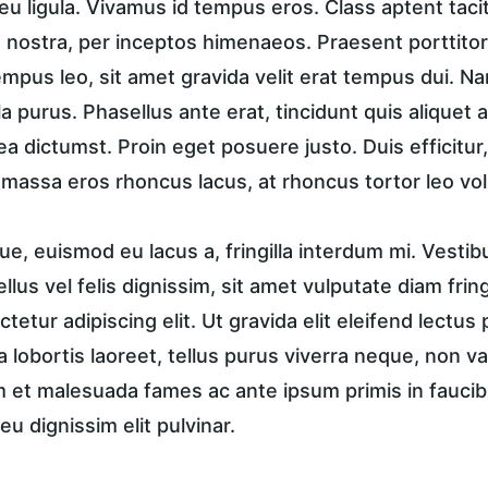
u ligula. Vivamus id tempus eros. Class aptent taciti
nostra, per inceptos himenaeos. Praesent porttitor, 
tempus leo, sit amet gravida velit erat tempus dui. N
a purus. Phasellus ante erat, tincidunt quis aliquet a
ea dictumst. Proin eget posuere justo. Duis efficitur
, massa eros rhoncus lacus, at rhoncus tortor leo vol
e, euismod eu lacus a, fringilla interdum mi. Vestib
tellus vel felis dignissim, sit amet vulputate diam frin
tetur adipiscing elit. Ut gravida elit eleifend lectus 
a lobortis laoreet, tellus purus viverra neque, non va
et malesuada fames ac ante ipsum primis in faucibus
eu dignissim elit pulvinar.