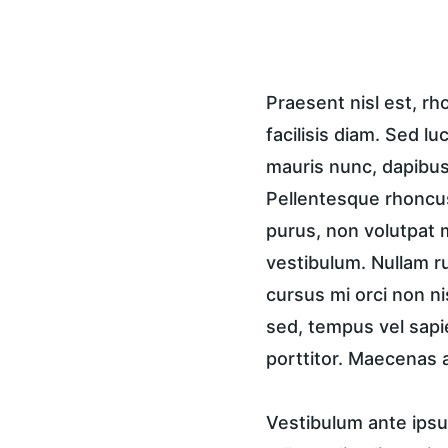
Praesent nisl est, r
facilisis diam. Sed lu
mauris nunc, dapibus 
Pellentesque rhoncus
purus, non volutpat m
vestibulum. Nullam ru
cursus mi orci non n
sed, tempus vel sapi
porttitor. Maecenas a
Vestibulum ante ipsum