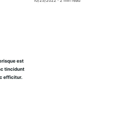
10/25/2022
2 min read
risque est 
c tincidunt 
 efficitur.